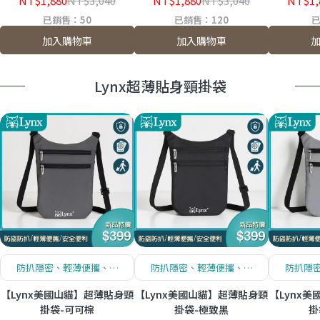
NT$1,880
NT$3,040
NT$1,880
NT$3,040
NT$1,
已銷售：50
已銷售：120
已
加入購物車
加入購物車
Lynx超薄貼身頸掛袋
防扒隱密、輕薄便攜、安
防扒隱密、輕薄便攜、安
防扒隱
全便利
全便利
【Lynx美國山貓】超薄貼身頸
【Lynx美國山貓】超薄貼身頸
【Lynx
掛袋-可可棕
掛袋-極致黑
掛