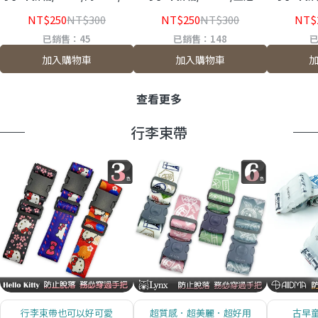
冠CROWN/羅傑LOJEL
CROWN
CROWN
NT$250
NT$300
NT$250
NT$300
NT$
WALKER
已銷售：45
已銷售：148
已
加入購物車
加入購物車
查看更多
行李束帶
行李束帶也可以好可愛
超質感．超美麗．超好用
古早