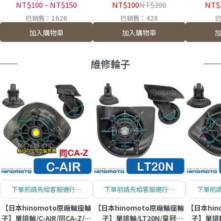
NT$100
~
NT$150
NT$100
NT$200
NT$
已銷售：1626
已銷售：428
已
加入購物車
加入購物車
維修輪子
下單前請先給客服進行確
下單前請先給客服進行確
下單前
認！
認！
【日本hinomoto原廠輪座輪
【日本hinomoto原廠輪座輪
【日本hin
子】單排輪/C-AIR/同CA-Z/皇
子】單排輪/LT20N/皇冠
子】單排輪