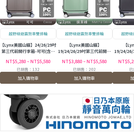
越野級避震煞車雙排輪
越野級避震煞車雙排輪
越野級
【Lynx美國山貓】24/26/29吋
【Lynx美國山貓】
【Ly
第三代前開行李箱-可可(含贈
19/24/26/29吋第三代前開行
19/24/
品)
李箱-抹茶綠(含贈品)
李箱-
NT$5,280
~
NT$5,580
NT$3,880
~
NT$5,580
NT$5,2
已銷售：132
已銷售：202
已
加入購物車
加入購物車