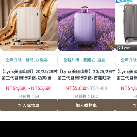
全新升級：雙開式+避震煞
全新升級：雙開式+避震煞
全新升級
車大排輪
車大排輪
【Lynx美國山貓】20/25/29吋
【Lynx美國山貓】20/25/29吋
【Lynx美國
第三代雙開行李箱-奶茶(含贈
第三代雙開行李箱-普羅旺斯紫
第三代雙開
品)
(含贈品)
NT$4,880
~
NT$5,680
NT$5,680
NT$7,400
NT$4,8
已銷售：64
已銷售：102
已
加入購物車
加入購物車