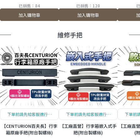
已銷售：84
已銷售：128
已
加入購物車
加入購物車
維修手把
下單前請先給客服進行確
下單前請先給客服進行確
下單前
認！
認！
【CENTURION百夫長】行李
【工廠直營】行李箱嵌入式手
【工廠直
箱原廠手把(附台製螺絲)
把(附台製螺絲)
(