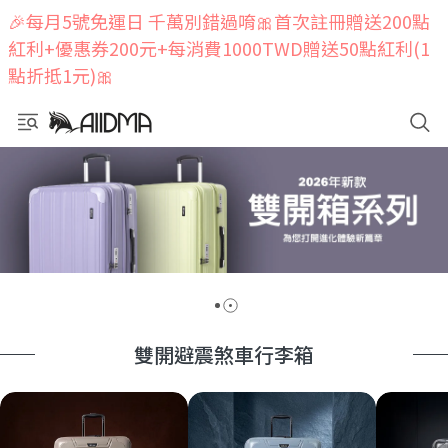
🎉每月5號免運日 千萬別錯過唷🎀首次註冊贈送200點
紅利+優惠券200元+每消費1000TWD贈送50點紅利(1
點折抵1元)🎀
雙開避震煞車行李箱