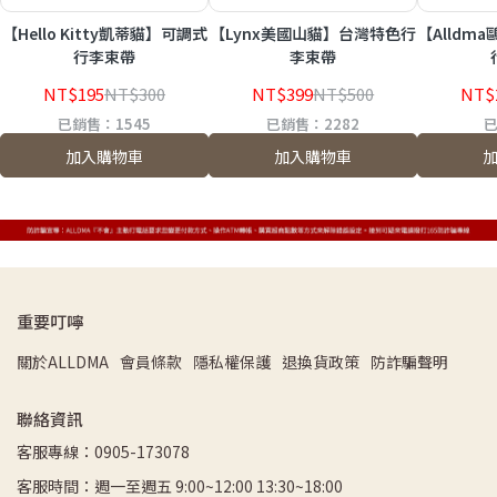
【Hello Kitty凱蒂貓】可調式
【Lynx美國山貓】台灣特色行
【Alldm
行李束帶
李束帶
NT$195
NT$300
NT$399
NT$500
NT$
已銷售：1545
已銷售：2282
已
加入購物車
加入購物車
重要叮嚀
關於ALLDMA
會員條款
隱私權保護
退換貨政策
防詐騙聲明
聯絡資訊
客服專線：0905-173078
客服時間：週一至週五 9:00~12:00 13:30~18:00