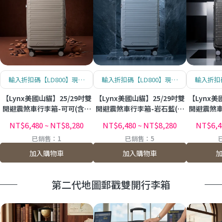
輸入折扣碼【LD800】現折
輸入折扣碼【LD800】現折
輸入折扣
$1000！數量有限哦！
$1000！數量有限哦！
$10
【Lynx美國山貓】25/29吋雙
【Lynx美國山貓】25/29吋雙
【Lynx美
開避震煞車行李箱-可可(含贈
開避震煞車行李箱-岩石藍(含
開避震煞車
品)
贈品)
NT$6,480
~
NT$8,280
NT$6,480
~
NT$8,280
NT$6,4
已銷售：1
已銷售：5
加入購物車
加入購物車
第二代地圖郵戳雙開行李箱