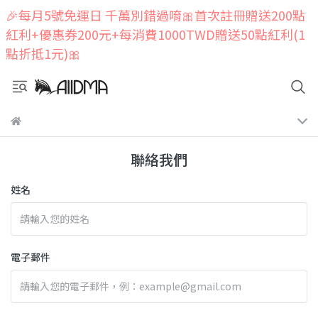
🎉每月5號免運日 千萬別錯過唷🎀首次註冊贈送200點
紅利+優惠券200元+每消費1000TWD贈送50點紅利(1
點折抵1元)🎀
聯絡我們
姓名
電子郵件