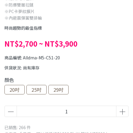
🌞防爆雙層拉鏈
🌞PC卡夢紋膜片
🌞內避震彈簧雙排輪
時尚趨勢的最佳指標
NT$2,700
~
NT$3,900
商品編號:
Alldma-M5-C51-20
供貨狀況:
尚有庫存
顏色
20吋
25吋
29吋
已銷售: 266 件