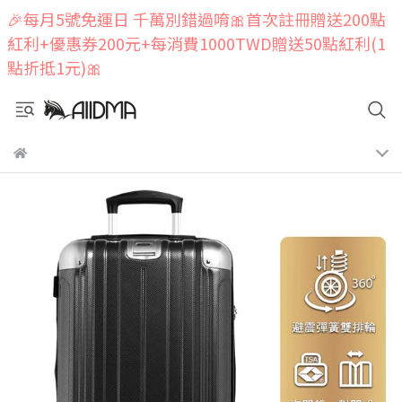
🎉每月5號免運日 千萬別錯過唷🎀首次註冊贈送200點
紅利+優惠券200元+每消費1000TWD贈送50點紅利(1
點折抵1元)🎀