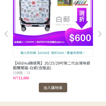
輸入折扣碼【AD600】現折$600！數量有限哦！
味郵
【Alldma鷗德馬】20/25/29吋第二代台灣味郵
【A
戳雙開箱-白郵(含贈品)
戳
已銷售：23
已銷
NT$3,680
NT
加入購物車