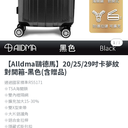
1
/
1
【Alldma鷗德馬】20/25/29吋卡夢紋
對開箱-黑色(含贈品)
通過國家標準R55171
🌞TSA海關鎖
🌞雙內裡隔網
🌞擴充加大15-30%
🌞雙X型束帶
🌞大片鋁護角
🌞鋁合金拉桿
🌞隱藏式掛包扣