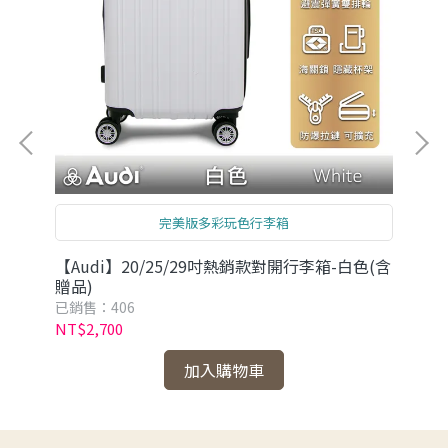
完美版多彩玩色行李箱
藍
【Audi】20/25/29吋熱銷款對開行李箱-白色(含
【A
贈品)
(含
已銷售：406
已銷
NT$2,700
NT
加入購物車