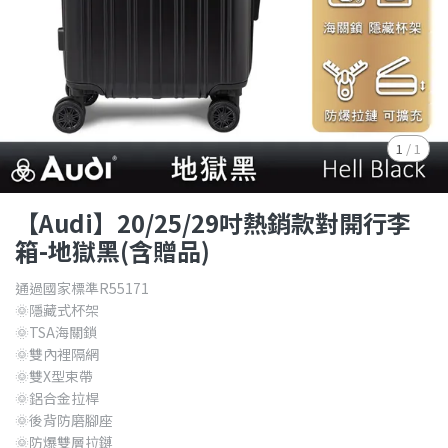
1
/
1
【Audi】20/25/29吋熱銷款對開行李
箱-地獄黑(含贈品)
通過國家標準R55171
🌞隱藏式杯架
🌞TSA海關鎖
🌞雙內裡隔網
🌞雙X型束帶
🌞鋁合金拉桿
🌞後背防磨腳座
🌞防爆雙層拉鏈