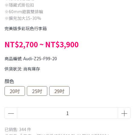
🌞隱藏式掛包扣
🌞60mm避震雙排輪
🌞擴充加大15-30%
完美版多彩玩色行李箱
NT$2,700
~
NT$3,900
商品編號:
Audi-Z2S-F99-20
供貨狀況:
尚有庫存
顏色
20吋
25吋
29吋
已銷售: 344 件