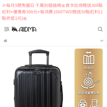
🎉每月5號免運日 千萬別錯過唷🎀首次註冊贈送300點
紅利+優惠券300元+每消費1000TWD贈送50點紅利(1
點折抵1元)🎀