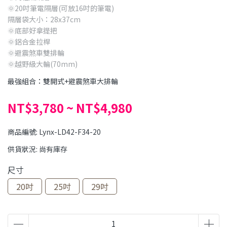
🌞20吋筆電隔層(可放16吋的筆電)
隔層袋大小：28x37cm
🌞底部好拿提把
🌞鋁合金拉桿
🌞避震煞車雙排輪
🌞越野級大輪(70mm)
最強組合：雙開式+避震煞車大排輪
NT$3,780
~
NT$4,980
商品編號:
Lynx-LD42-F34-20
供貨狀況:
尚有庫存
尺寸
20吋
25吋
29吋