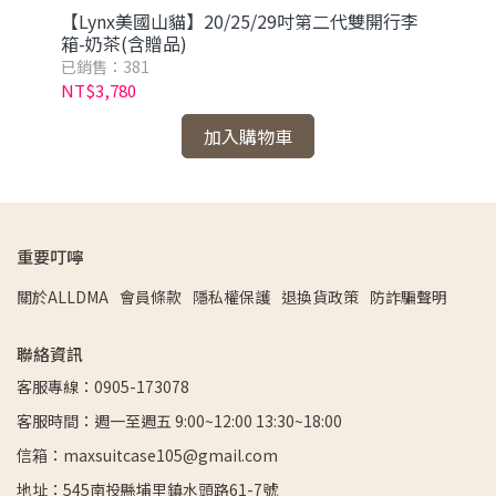
開行
【Lynx美國山貓】20/25/29吋第二代雙開行李
【L
箱-奶茶(含贈品)
箱
已銷售：381
已銷
NT$3,780
NT
加入購物車
重要叮嚀
關於ALLDMA
會員條款
隱私權保護
退換貨政策
防詐騙聲明
聯絡資訊
客服專線：0905-173078
客服時間：週一至週五 9:00~12:00 13:30~18:00
信箱：maxsuitcase105@gmail.com
地址：545南投縣埔里鎮水頭路61-7號