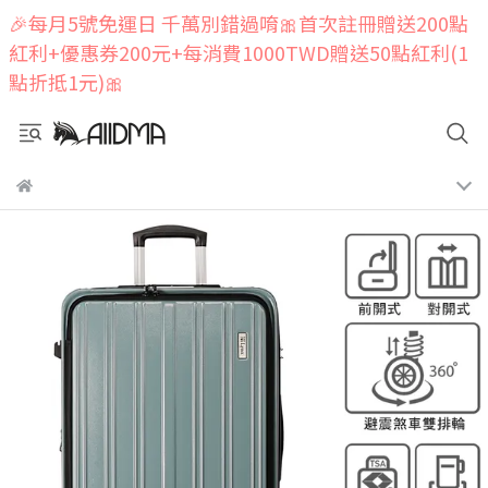
🎉每月5號免運日 千萬別錯過唷🎀首次註冊贈送200點
紅利+優惠券200元+每消費1000TWD贈送50點紅利(1
點折抵1元)🎀