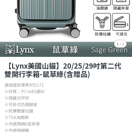
1
/
2
【Lynx美國山貓】20/25/29吋第二代
雙開行李箱-鼠草綠(含贈品)
通過國家標準R55171
🌞材質：PC+ABS磨砂
🌞隱藏式杯架
🌞可掛式防磨腳座
🌞防爆雙層拉鏈
🌞TSA海關鎖
🌞內裡隔網X型束帶
🌞內裡隔網層