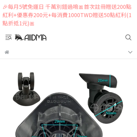
🎉每月5號免運日 千萬別錯過唷🎀首次註冊贈送200點
紅利+優惠券200元+每消費1000TWD贈送50點紅利(1
點折抵1元)🎀