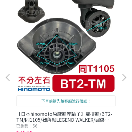
下單前請先給客服進行確認！
6同
【日本hinomoto原廠輪座輪子】雙排輪/BT2-
【日
TM/同1105/獨角獸LEGEND WALKER/羅傑
獨角
LOJEL
已銷售：56
已銷