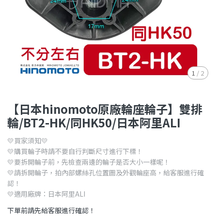
1
/
2
【日本hinomoto原廠輪座輪子】雙排
輪/BT2-HK/同HK50/日本阿里ALI
💛買家須知💛
💛購買輪子時請不要自行判斷尺寸進行下標！
💛要拆開輪子前，先檢查兩邊的輪子是否大小一樣呢！
💛請拆開輪子，拍內部螺絲孔位置圖及外觀輪座高，給客服進行確
認！
💛適用廠牌：日本阿里ALI
下單前請先給客服進行確認！